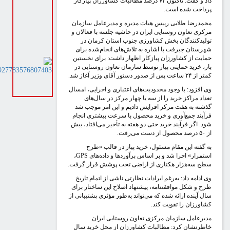
داد و گفت: تاکنون ۷۳ درصد مطالبات کشاورزان پیازکار
رداخت شده است.
حمدرضا طلایی رییس هیات مدیره و مدیرعامل سازمان
رکزی تعاون روستایی ایران در حاشیه جلسه با فعالان و
ولیدکنندگان بخش کشاورزی جنوب استان کرمان در
هرستان جیرفت با اشاره به تلاش‌های انجام‌شده برای
مایت از کشاورزان پیازکار اظهار داشت: برای نخستین
ار، خرید حمایتی پیاز توسط سازمان تعاون روستایی در
ر از ۲۴ ساعت پس از صدور دستور آقای وزیر آغاز شد.
ی افزود: با وجود محدودیت‌های اعتباری و اجرایی، امسال
عداد مراکز خرید را از سه یا چهار مرکز در سال‌های
ذشته به هفت مرکز افزایش دادیم و این امر موجب شد
رآیند جمع‌آوری و خرید محصول با سرعت بیشتری انجام
ود. اگر فرآیند خرید حتی دو هفته به تأخیر می‌افتاد، بیش
درصد محصول از دست می‌رفت.
ه گفته این مقام مسئول، خرید پیاز در قالب «طرح
ستمرار» اجرا شد و بر اساس برآوردها و داده‌های
GPS
،
طح سه‌هزار هکتاری از اراضی تحت پوشش قرار گرفت.
ی ادامه داد: به‌رغم ایرادات نظارتی ناشی از اتمام تاریخ
رح و شکل موافقتنامه، پیشنهاد اصلاح این ساختار برای
ال آینده ارائه شده که می‌تواند به‌طور مؤثری پشتیبانی از
شاورزان را تقویت کند.
دیرعامل سازمان مرکزی تعاون روستایی ایران
اطرنشان کرد: مطالبات کشاورزان از محل خرید سال