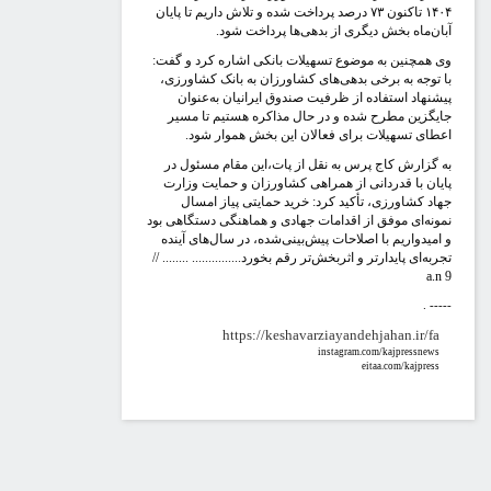
۱۴۰۴ تاکنون ۷۳ درصد پرداخت شده و تلاش داریم تا پایان
بان‌ماه بخش دیگری از بدهی‌ها پرداخت شود.
ی همچنین به موضوع تسهیلات بانکی اشاره کرد و گفت:
ا توجه به برخی بدهی‌های کشاورزان به بانک کشاورزی،
یشنهاد استفاده از ظرفیت صندوق ایرانیان به‌عنوان
ایگزین مطرح شده و در حال مذاکره هستیم تا مسیر
عطای تسهیلات برای فعالان این بخش هموار شود.
ه گزارش کاج پرس به نقل از پات،این مقام مسئول در
ایان با قدردانی از همراهی کشاورزان و حمایت وزارت
هاد کشاورزی، تأکید کرد: خرید حمایتی پیاز امسال
مونه‌ای موفق از اقدامات جهادی و هماهنگی دستگاهی بود
 امیدواریم با اصلاحات پیش‌بینی‌شده، در سال‌های آینده
جربه‌ای پایدارتر و اثربخش‌تر رقم بخورد............... ........ //
a.n
. ----
https://keshavarziayandehjahan.ir/fa
instagram.com/kajpressnews
eitaa.com/kajpress