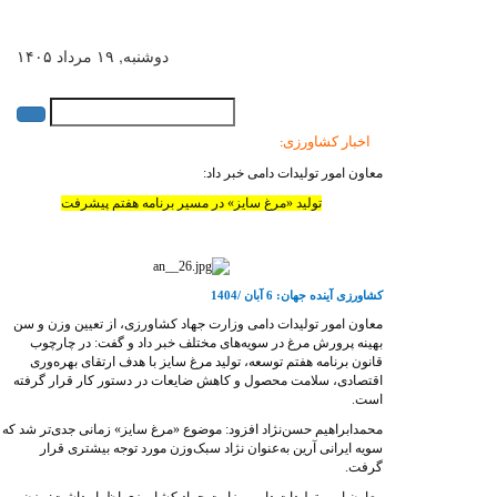
دوشنبه, ۱۹ مرداد ۱۴۰۵
English
|
فارسی
اخبار کشاورزی
:
معاون امور تولیدات دامی خبر داد:
تولید «مرغ سایز» در مسیر برنامه هفتم پیشرفت
کشاورزی آینده جهان: 6 آبان /1404
معاون امور تولیدات دامی وزارت جهاد کشاورزی، از تعیین وزن و سن
بهینه پرورش مرغ در سویه‌های مختلف خبر داد و گفت: در چارچوب
قانون برنامه هفتم توسعه، تولید مرغ سایز با هدف ارتقای بهره‌وری
اقتصادی، سلامت محصول و کاهش ضایعات در دستور کار قرار گرفته
است.
محمدابراهیم حسن‌نژاد افزود: موضوع «مرغ سایز» زمانی جدی‌تر شد که
سویه ایرانی آرین به‌عنوان نژاد سبک‌وزن مورد توجه بیشتری قرار
گرفت.