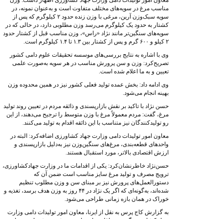
معاون امور تولیدات دامی وزارت جهاد کشاورزی اظهار داشت: وزن
مناسب مرغ در سویه‌های مختلف متفاوت است و به‌عنوان نمونه، در
سویه سبک‌وزن آرین، مرغی با وزن زنده حدود ۲ کیلوگرم که پس از
کشتار به حدود یک کیلوگرم می‌رسد وزن مطلوبی دارد، در حالی که در
سویه‌های سنگین‌تر مانند نژاد «راس»، وزن مناسب قبل از کشتار حدود
۲ کیلو و ۶۰۰ گرم و پس از کشتار بین ۱.۳ تا ۱.۴ کیلوگرم است.
وی با اشاره به نتایج بررسی‌های موسسه تحقیقات علوم دامی کشور
تصریح‌کرد: وزن و سن پرورش مناسب در هر سویه به‌صورت علمی
تعیین و به ما اعلام شده است.
وی ادامه داد: بخش عمده تولید فعلی کشور نیز در همین محدوده وزن
بهینه انجام می‌شود.
حسن نژاد با تاکید بر نقش بازارپسندی و ذائقه مردم در تعیین روند تولید
مرغ، گفت: مردم معمولاً مرغ با وزن متوسط را ترجیح می‌دهند، از این
رو تولیدکنندگان نیز متناسب با این ذائقه اقدام به تولید می‌کنند.
معاون امور تولیدات دامی وزارت جهاد کشاورزی اضافه‌کرد: البته در
واحدهای قطعه‌بندی، مرغ‌های سنگین‌وزن نیز به‌دلیل بازارپسندی و
ارزش اقتصادی بالاتر، مورد استقبال هستند.
حسن‌نژاد خاطرنشان‌کرد: یکی از اقدامات ما در وزارت جهادکشاورزی،
ترویج مصرف و تولید مرغ سایز مناسب است ضمن آن که
دستورالعمل‌های پرورش نیز بر مبنای سن و وزن مطلوب تنظیم
شده‌اند، به‌گونه‌ای که اگر یک نژاد در ۴۴ روز به وزن هدف برسد، تغذیه و
خوراک در همان بازه زمانی طراحی می‌شود.
به گزارش کاج پرس به نقل از ایرنا، معاون امور تولیدات دامی وزارت