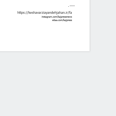
. -----
https://keshavarziayandehjahan.ir/fa
instagram.com/kajpressnews
eitaa.com/kajpress