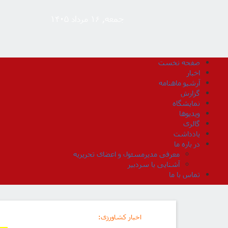
جمعه, ۱۶ مرداد ۱۴۰۵
صفحه نخست
اخبار
آرشیو ماهنامه
گزارش
نمایشگاه
ویدیوها
گالری
یادداشت
در باره ما
معرفی مدیرمسئول و اعضای تحریریه
آشنایی با سردبیر
تماس با ما
اخبار کشاورزی
: