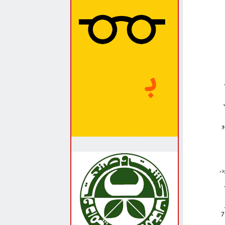
ی و
د.