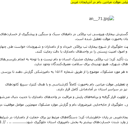
یلی موقت میادین دام در آذربایجان غربی
از گسترش بیماری ویروسی تب برفکی در دام‌های سبک و سنگین و پیشگیری از خسارت‌های
هت جلوگیری از شیوع بیماری تب برفکی خبرداد و از دامداران و شهروندان خواست طی چهار
ه و اصول امنیت زیستی را در واحدهای دامداری با دقت رعایت کنند.
شت تأکید کرد: تب برفکی بیماری مشترک انسان و دام نیست و با توجه به انجام بازرسی‌های
رت‌های شهری، هیچ تهدیدی برای سلامت مصرف‌کنندگان وجود ندارد.
وی همچنین از شهروندان درخواست کرد: در صورت مشاهده هر مورد مشکوک، موضوع را از طریق شماره ۱۵۱۲ به دامپزشکی گزارش دهند تا بررس
تعطیلی موقت میادین دام به‌صورت کاملاً کارشناسی و با هدف کنترل سریع کانون‌های
 در سراسر استان در آماده‌باش کامل قرار دارند.
اولویت قرار گرفته و برنامه‌های پایش و مراقبت در واحدهای دامداری با جدیت دنبال می‌شو
ی، جلوگیری از جابه‌جایی غیرضروری دام و گزارش موارد مشکوک مهم‌ترین عوامل موفقیت در
یجان‌غربی در پایان خاطرنشان کرد: دستگاه‌های مرتبط نیز برای حمایت از دامداران در شرایط
 وارد شدن خسارت‌های بیشتر به بخش دامپروری استان جلوگیری شود............ .. . // 71