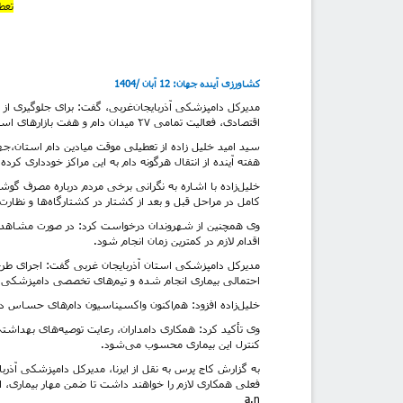
تعط
کشاورزی آینده جهان: 12 آبان /1404
مدیرکل دامپزشکی آذربایجان‌غربی، گفت: برای جلوگیری 
اقتصادی، فعالیت تمامی ۲۷ میدان دام و هفت‌ بازارهای استان به‌صورت موقت تعطیل شده است.
سید امید خلیل زاده از تعطیلی موقت میادین دام استان،ج
هفته آینده از انتقال هرگونه دام به این مراکز خودداری کرد
خلیل‌زاده با اشاره به نگرانی برخی مردم درباره مصرف گو
کامل در مراحل قبل و بعد از کشتار در کشتارگاه‌ها و نظا
اقدام لازم در کمترین زمان انجام شود.
مدیرکل دامپزشکی استان آذربایجان غربی گفت: اجرای طرح 
احتمالی بیماری انجام شده و تیم‌های تخصصی دامپزشکی نیز
خلیل‌زاده افزود: هم‌اکنون واکسیناسیون دام‌های حساس در 
وی تأکید کرد: همکاری دامداران، رعایت توصیه‌های بهداشت
کنترل این بیماری محسوب می‌شود.
به گزارش کاج پرس به نقل از ایرنا، مدیرکل دامپزشکی آذربا
فعلی همکاری لازم را خواهند داشت تا ضمن مهار بیماری، از
a.n