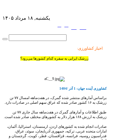
یکشنبه, ۱۸ مرداد ۱۴۰۵
فارسی
English
|
اخبار کشاورزی
:
زرشک ایرانی به سفره کدام کشورها می‌رود؟
کشاورزی آینده جهان: 1 آذر /1404
براساس آمارهای منتشر شده گمرک، در هفت‌ماهه امسال
۷۷
تن
زرشک به
۱۶
کشور صادر شده که عراق سهم اصلی در صادرات دارد.
طبق اطلاعات و آمارهای گمرک در هفت‌ماهه سال جاری
۷۷
تن
زرشک به ارزش
۱۶۸
هزار دلار به کشورهای مختلف صادر شده است.
صادرات انجام شده به کشورهای اردن، ارمنستان، استرالیا، آلمان،
امارات متحده عربی، ترکیه، جمهوری آذربایجان، سوئد، عراق،
فدراسیون روسیه، فرانسه، قزاقستان، قطر، کویت، گرجستان و