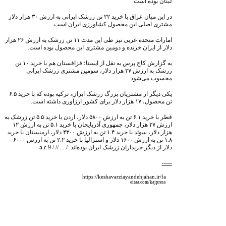
لبنان بوده است.
در این میان عراق با خرید
۲۲
تن زرشک ایرانی به ارزش
۳۰
هزار دلار
مشتری اصلی این محصول کشاورزی ایران است.
امارات متحده عربی نیز طی این مدت
۱۱
تن زرشک به ارزش
۲۶
هزار
دلار از ایران خریده و دومین مشتری این محصول بوده است.
به گزارش کاج پرس به نقل از ایسنا؛ قزاقستان هم با خرید
۱۰
تن
زرشک به ارزش
۲۷
هزار دلار، سومین مشتری زرشک ایرانی
محسوب می‌شود.
یکی دیگر از مشتریان بزرگ زرشک ایران، ترکیه بوده که با خرید
۶.۵
تن محصول،
۱۷
هزار دلار برای کشور ارزآوری داشته است.
قطر با خرید
۶.۱
تن به ارزش
۵۸۰۰
دلار، اردن با خرید
۵.۵
تن زرشک به
ارزش
۲۷
هزار دلار، جمهوری آذربایجان با خرید
۵.۱
تن به ارزش
۱۲
هزار دلار، سوئد با خرید
۱.۴
تن به ارزش
۴۳۰۰
دلار، ارمنستان با خرید
۱.۸
تن به ارزش
۱۶۰۰
دلار و استرالیا با خرید
۲.۲
تن به ارزش
۶۰۰۰
دلار از دیگر خریداران زرشک ایران بوده‌اند. /....
// / 9
a.c
-----
https://keshavarziayandehjahan.ir/fa
eitaa.com/kajpress