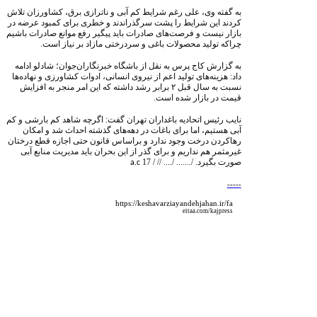
به گفته وی، علی رغم شرایط کم آبی و ناترازی برق، کشاورزان تلاش
کردند این شرایط را پشت سرگذراندند و خطری برای کمبود عرضه در
بازار نیست و فرصت‌های صادرات باید پیگیر رفع موانع صادرات باشیم
چراکه تولید محصولات باغی و سردرختی مازاد بر نیاز است.
به گزارش کاج پرس به نقل از باشگاه خبرنگاران‌جوان؛ شادلو ادامه
داد: هزینه‌های تولید اعم از نیروی انسانی، ادوات کشاورزی و نهاده‌ها
نسبت به سال قبل
۲
برابر رشد داشته که این امر منجر به افزایش
قیمت در بازار شده است.
نایب رئیس اتحادیه باغداران تهران گفت: اگرچه شاهد کم بارشی و کم
آبی هستیم، اما برای باغات در دهه‌های گذشته احداث شد و امکان
رهاکردن درخت وجود ندارد و براساس قانون حتی اجازه قطع درختان
غیرمثمر هم نداریم و برای گذر از این بحران باید مدیریت منابع آبی
صورت بگیرد. /....... /....
// / 17
a.c
-----
https://keshavarziayandehjahan.ir/fa
eitaa.com/kajpress