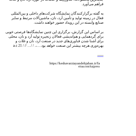
فراهم می‌آورد.
به گفته برگزارکنندگان نمایشگاه شرکت‌های داخلی و بین‌المللی
فعال در زمینه تولید و تأمین آرد، نان، ماشین‌آلات مرتبط و سایر
صنایع وابسته در این رویداد حضور خواهند داشت.
بر اساس این گزارش، برگزاری این چنین نمایشگاه‌ها فرصتی خوبی
برای گردهمایی و هم‌اندیشی فعالان زنجیره تولید آرد و نان، محلی
برای آشنا شدن فناوری‌های جدید در صنعت آرد، نان و غلات و
بهره‌وری هرچه بیشتر این صنعت خواهد بود.....،. / /....
// / 21
a.c
-----
https://keshavarziayandehjahan.ir/fa
eitaa.com/kajpress