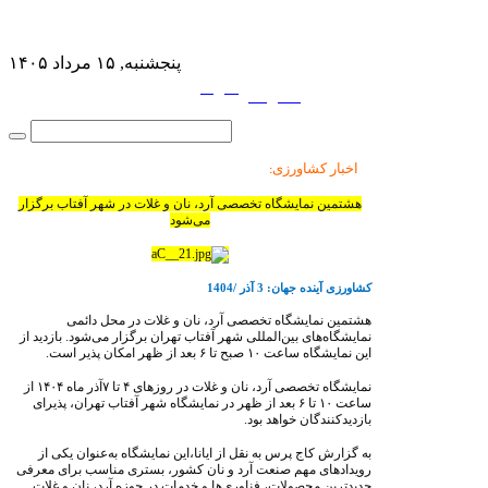
پنجشنبه, ۱۵ مرداد ۱۴۰۵
فارسی
English
|
اخبار کشاورزی
:
هشتمین نمایشگاه تخصصی آرد، نان و غلات در شهر آفتاب برگزار
می‌شود
کشاورزی آینده جهان: 3 آذر /1404
هشتمین نمایشگاه تخصصی آرد، نان و غلات در محل دائمی
نمایشگاه‌های بین‌المللی شهر آفتاب تهران برگزار می‌شود. بازدید از
این نمایشگاه ساعت
۱۰
صبح تا
۶
بعد از ظهر امکان پذیر است.
نمایشگاه تخصصی آرد، نان و غلات در روزهای
۴
تا
۷
آذر ماه
۱۴۰۴
از
ساعت
۱۰
تا
۶
بعد از ظهر در نمایشگاه شهر آفتاب تهران، پذیرای
بازدیدکنندگان خواهد بود.
به گزارش کاج پرس به نقل از ایانا،این نمایشگاه به‌عنوان یکی از
رویدادهای مهم صنعت آرد و نان کشور، بستری مناسب برای معرفی
جدیدترین محصولات، فناوری‌ها و خدمات در حوزه آرد، نان و غلات