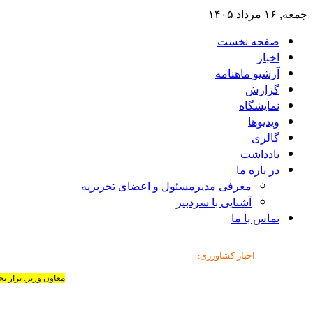
جمعه, ۱۶ مرداد ۱۴۰۵
صفحه نخست
اخبار
آرشیو ماهنامه
گزارش
نمایشگاه
ویدیوها
گالری
یادداشت
در باره ما
معرفی مدیرمسئول و اعضای تحریریه
آشنایی با سردبیر
تماس با ما
اخبار کشاورزی
:
معاون وزیر: تراز ت