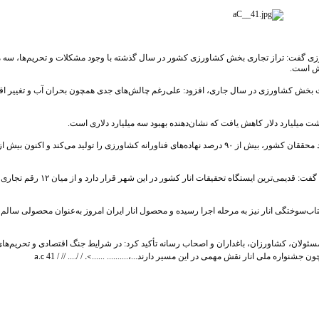
 گفت: تراز تجاری بخش کشاورزی کشور در سال گذشته با وجود مشکلات و تحریم‌ها، سه میلی
خش است.
ت بخش کشاورزی در سال جاری، افزود: علی‌رغم چالش‌های جدی همچون بحران آب و تغییر اقل
شت میلیارد دلار کاهش یافت که نشان‌دهنده بهبود سه میلیارد دلاری است.
محققان کشور، بیش از
۹۰
درصد نهاده‌های فناورانه کشاورزی را تولید می‌کند و اکنون بیش از 
فت: قدیمی‌ترین ایستگاه تحقیقات انار کشور در این شهر قرار دارد و از میان
۱۲
رقم تجاری 
اب‌سوختگی انار نیز به مرحله اجرا رسیده و محصول انار ایران امروز به‌عنوان محصولی سالم 
 مسئولان، کشاورزان، باغداران و اصحاب رسانه تأکید کرد: در شرایط جنگ اقتصادی و تحریم‌ها
.
نواره ملی انار نقش مهمی در این مسیر دارند...،.......... ......
>
/ /....
// / 41
a.c