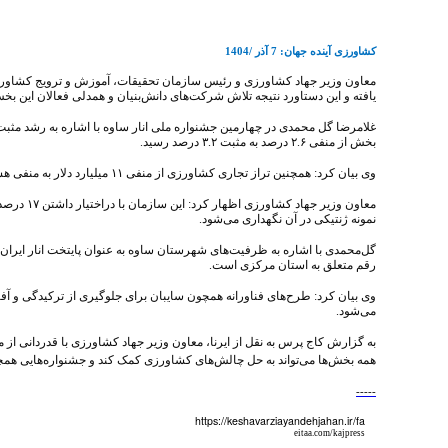
کشاورزی آینده جهان: 7 آذر /1404
معاون وزیر جهاد کشاورزی و رئیس سازمان تحقیقات، آموزش و ترویج کشاورزی
یافته و این دستاورد نتیجه تلاش‌ شرکت‌های دانش‌بنیان و همدلی فعالان این ب
غلامرضا گل محمدی در چهارمین جشنواره ملی انار ساوه با اشاره به رشد مثب
بخش از منفی
۲.۶
درصد به مثبت
۳.۲
درصد رسید.
وی بیان کرد: همچنین تراز تجاری کشاورزی از منفی
۱۱
میلیارد دلار به منفی ه
معاون وزیر جهاد کشاورزی اظهار کرد: این سازمان با دراختیار داشتن
۱۷
درصد 
نمونه ژنتیکی در آن نگهداری می‌شود.
گل‌محمدی با اشاره به ظرفیت‌های شهرستان ساوه به عنوان پایتخت انار ایران گ
رقم متعلق به استان مرکزی است.
وی بیان کرد: طرح‌های فناورانه همچون سایبان برای جلوگیری از ترکیدگی و آفت
می‌شود.
به گزارش کاج پرس به نقل از ایرنا، معاون وزیر جهاد کشاورزی با قدردانی از
همه بخش‌ها می‌تواند به حل چالش‌های کشاورزی کمک کند و جشنواره‌هایی همچون جش
-----
https://keshavarziayandehjahan.ir/fa
eitaa.com/kajpress