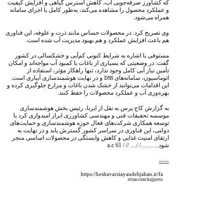
که کشاورز صرفه‌جویی آب، کاهش استرس گیاهی و افزایش کیفیت
و عملکرد محصول را مشاهده می‌کند، به‌طور کامل با اجرای سامانه
همراه می‌شود.
وی تصریح کرد: در محصولات حساس مانند ذرت و علوفه، این فناوری
هم باعث افزایش عملکرد و هم بهبود مدیریت آب شده است.
مستوفی با اشاره به شرایط کنونی کم‌آبی و خشکسالی در کشور
گفت: در وضعیتی که بسیاری از باغات با کمبود آب مواجه‌اند و امکان
تأمین نیاز آبی کامل وجود ندارد، تنها راهکار مؤثر، استفاده از
اتوماسیون، سامانه‌های
DSS
و در نهایت هوشمندسازی آبیاری است.
این اقدامات می‌توانند از خشک شدن باغات و مزارع جلوگیری کرده و
بهره‌وری آب و عملکرد محصولات را حفظ کنند.
به گزارش کاج پرس به نقل از ایرنا، رئیس بخش هوشمندسازی
موسسه تحقیقات فنی و مهندسی کشاورزی ابراز امیدواری کرد با
توسعه همکاری شرکت‌های فعال حوزه هوشمندسازی و حمایت‌های
دولتی، این فناوری در سراسر کشور گسترش یابد و در نهایت به
ارتقای امنیت غذایی و کاهش وابستگی در محصولات اساسی منجر
شود............
/ /....
// / 61
a.c
-----
https://keshavarziayandehjahan.ir/fa
eitaa.com/kajpress