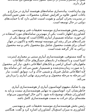
قرار دارند.
وی بیان‌داشت: پیاده‌سازی سامانه‌های هوشمند آبیاری در مزارع و
باغات کشور علاوه بر افزایش عملکرد محصولات، نقش تعیین‌کننده‌ای
در مدیریت بحران کم‌آبی و تقویت امنیت غذایی دارد که با حمایت‌های
دولتی در حال توسعه است.
رئیس بخش هوشمندسازی موسسه تحقیقات فنی و مهندسی
کشاورزی اظهار داشت: یکی از مهم‌ترین سامانه‌های مورد استفاده در
این حوزه، سامانه تصمیم‌یار آبیاری (
DSS
) است که توسط یکی از
شرکت‌های مرکز رشد این موسسه توسعه یافته و تاکنون در چهار
استان برای هشت محصول شامل پنج محصول باغی و سه محصول
زراعی به کار گرفته شده است.
به گفته مستوفی، هوشمندسازی آبیاری مبتنی بر معماری اینترنت
اشیا است و با استفاده از داده‌های حسگرهای خاک، اطلاعات
ماهواره‌ای، اسکن اراضی و بانک‌های اطلاعاتی دقیق، نیاز آبی محصول
را به صورت زمان‌بندی‌شده و تصمیم‌یار تعیین می‌کند. این سامانه پنج
لایه اطلاعاتی شامل فیزیک و شیمی خاک و آب، سوابق کشت، نیاز
آبی مرحله به مرحله محصول و برنامه‌ریزی نهایی آبیاری را پردازش
می‌کند.
وی با تفکیک مفهوم اتوماسیون آبیاری از هوشمندسازی آبیاری
خاطرنشان کرد: اتوماسیون به تنهایی هوشمندسازی نیست و باید به
کشاورزان شفاف توضیح داده شود. با این حال اتوماسیون می‌تواند
مقدمه‌ای برای حرکت به سمت هوشمندسازی کامل باشد.
رئیس بخش هوشمندسازی موسسه تحقیقات فنی و مهندسی
کشاورزی به میزان استقبال کشاورزان اشاره کرد و گفت: هنگامی