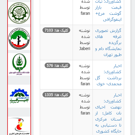
کشاورزی: ثبات
شده
قیمت بازار
توسط
گوشت مرغ+
faran
اینفوگرافی
گزارش تصویری
نوشته
کلیک ها: 7103
غرفه های
شده
برگزیده
توسط
نمایشگاه دام و
Jaberi
طیور تهران
اخبار
نوشته
کلیک ها: 576
کشاورزی:
شده
برداشت گل
توسط
محمدی- خوی
faran
اخبار
نوشته
کلیک ها: 1335
کشاورزی:
شده
نهضت احیای
توسط
نان کامل؛ از
faran
استان مرکزی
تا دستیابی به
جایگاه کشوری