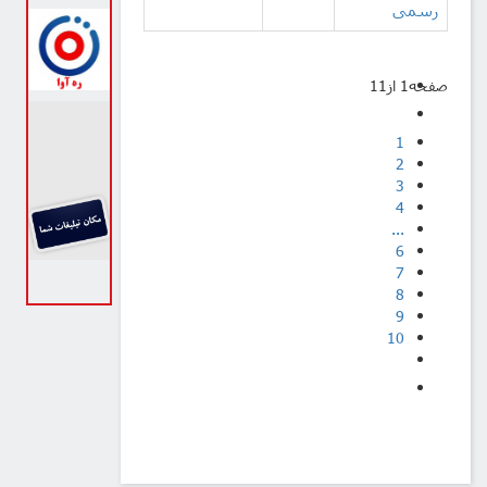
رسمی
صفحه1 از11
1
2
3
4
...
6
7
8
9
10