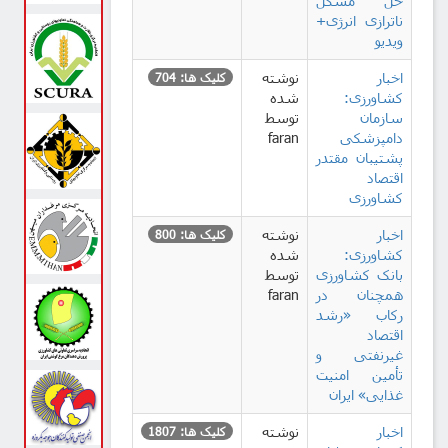
حل مشکل
ناترازی انرژی+
ویدیو
اخبار
نوشته
کلیک ها: 704
کشاورزی:
شده
سازمان
توسط
دامپزشکی
faran
پشتیبان مقتدر
اقتصاد
کشاورزی
اخبار
نوشته
کلیک ها: 800
کشاورزی:
شده
بانک کشاورزی
توسط
همچنان در
faran
رکاب «رشد
اقتصاد
غیرنفتی و
تأمین امنیت
غذایی» ایران
اخبار
نوشته
کلیک ها: 1807