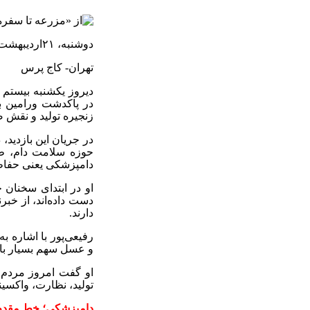
دوشنبه،
۲۱
اردیبهشت‌
تهران- کاج پرس
دیروز یکشنبه بیستم 
در پاکدشت ورامین با
زنجیره تولید و نقش 
در جریان این بازدید
حوزه سلامت دام، طی
دامپزشکی یعنی حفاظت
او در ابتدای سخنان 
دست داده‌اند، از خبر
دارند
.
رفیعی‌پور با اشاره 
و عسل سهم بسیار بال
او گفت امروز مردم ز
تولید، نظارت، واکسی
دامپزشکی؛