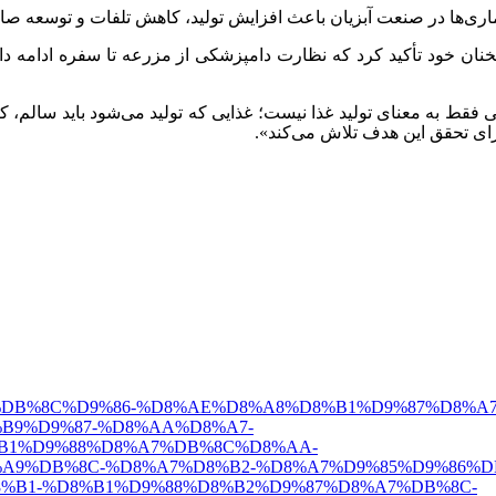
یماری‌ها در صنعت آبزیان باعث افزایش تولید، کاهش تلفات و توسعه 
سخنان خود تأکید کرد که نظارت دامپزشکی از مزرعه تا سفره ادامه د
ی فقط به معنای تولید غذا نیست؛ غذایی که تولید می‌شود باید سالم، 
ای تحقق این هدف تلاش می‌کند».
%D8%B1%DB%8C%D9%86-%D8%AE%D8%A8%D8%B1%D9%87%D8%A7/
B9%D9%87-%D8%AA%D8%A7-
B1%D9%88%D8%A7%DB%8C%D8%AA-
A9%DB%8C-%D8%A7%D8%B2-%D8%A7%D9%85%D9%86%D
%B1-%D8%B1%D9%88%D8%B2%D9%87%D8%A7%DB%8C-