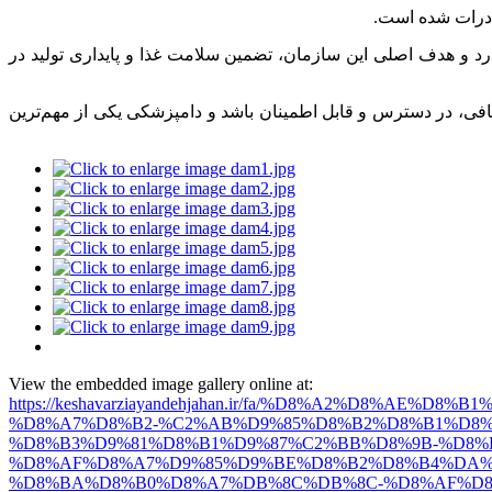
صادرات شده است
.
ارد و هدف اصلی این سازمان، تضمین سلامت غذا و پایداری تولید در
کافی، در دسترس و قابل اطمینان باشد و دامپزشکی یکی از مهم‌ترین
View the embedded image gallery online at:
https://keshavarziayandehjahan.ir/fa/%D8%A2%D8%AE
%D8%A7%D8%B2-%C2%AB%D9%85%D8%B2%D8%B1%D8%
%D8%B3%D9%81%D8%B1%D9%87%C2%BB%D8%9B-%D8%
%D8%AF%D8%A7%D9%85%D9%BE%D8%B2%D8%B4%DA%
%D8%BA%D8%B0%D8%A7%DB%8C%DB%8C-%D8%AF%D8