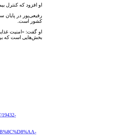
او افزود که کنترل ب
رفیعی‌پور در پایان 
کشور است
.
او گفت: «امنیت غذای
بخش‌هایی است که بر
19432-
B%8C%D8%AA-