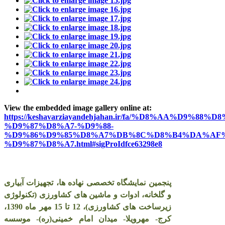
View the embedded image gallery online at:
https://keshavarziayandehjahan.ir/fa/%D8%AA%D9%88%D8
%D9%87%D8%A7-%D9%88-
%D9%86%D9%85%D8%A7%DB%8C%D8%B4%DA%AF%
%D9%87%D8%A7.html#sigProIdfce63298e8
پنجمین نمایشگاه تخصصی نهاده ها، تجهیزات آبیاری
و گلخانه، ادوات و ماشین های کشاورزی (تکنولوژی
زیرساخت های کشاورزی)، 12 تا 15 مهر ماه 1390،
کرج- مهرویلا- میدان امام خمینی(ره)- موسسه