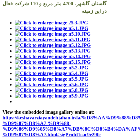
گلستان گلشهر- 4700 متر مربع و 110 شرکت فعال
در این زمینه
View the embedded image gallery online at:
https://keshavarziayandehjahan.ir/fa/%D8%AA%D9%88%D8
%D9%87%D8%A7-%D9%88-
%D9%86%D9%85%D8%A7%DB%8C%D8%B4%DA%AF%
%D9%87%D8%A7.html#sigProId1cac9e29fc