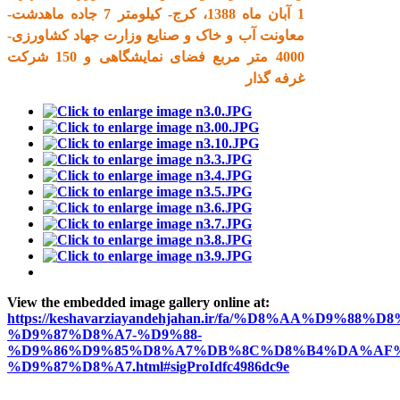
1 آبان ماه 1388، کرج- کیلومتر 7 جاده ماهدشت-
معاونت آب و خاک و صنایع وزارت جهاد کشاورزی-
4000 متر مربع فضای نمایشگاهی و 150 شرکت
غرفه گذار
View the embedded image gallery online at:
https://keshavarziayandehjahan.ir/fa/%D8%AA%D9%88%D8
%D9%87%D8%A7-%D9%88-
%D9%86%D9%85%D8%A7%DB%8C%D8%B4%DA%AF%
%D9%87%D8%A7.html#sigProIdfc4986dc9e