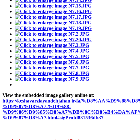
View the embedded image gallery online at:
https://keshavarziayandehjahan.ir/fa/%D8%AA%D9%88%D8
%D9%87%D8%A7-%D9%88-
%D9%86%D9%85%D8%A7%DB%8C%D8%B4%DA%AF%
%D9%87%D8%A7.html#sigProId831536db37