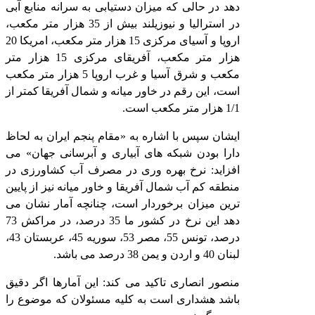
دهد در حالی که میزان دستیابی به سرانه منابع آبی
در استرالیا و نیوزیلند بیش از 35 هزار متر مکعب،
اروپا و آسیای مرکزی 15 هزار متر مکعب، امریکا 20
هزار متر مکعب، آفریقای مرکزی 15 هزار متر
مکعب و شرق آسیا و غرب اروپا 5 هزار متر مکعب
است، این رقم در خاور میانه و شمال آفریقا کمتر از
1/1 هزار متر مکعب است.
ایشان سپس با اشاره به «مقام پنجم ایران به لحاظ
دارا بودن شبکه های آبیاری و آبرسانی جهان» می
افزاید: نرخ بهره وری در مصرف آب کشاورزی در
منطقه کم آب شمال آفریقا و خاور میانه نیز از پایین
ترین میزان برخوردار است، چنانچه آمار نشان می
دهد این نرخ در کشور ما 35 درصد، در مراکش 73
درصد، تونس 55، مصر 53، سوریه 45، عربستان 43،
لبنان 40 و اردن و یمن 38 درصد می باشد.
منصور انصاری تاکید می کند: این آمارها اگر دقیق
باشد هشداری است به کلیه مسئولان که موضوع را