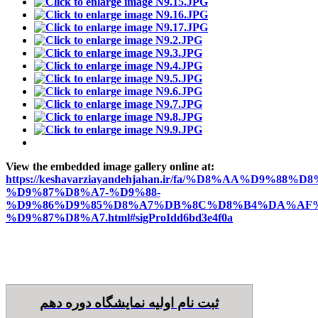
View the embedded image gallery online at:
https://keshavarziayandehjahan.ir/fa/%D8%AA%D9%88%D8
%D9%87%D8%A7-%D9%88-
%D9%86%D9%85%D8%A7%DB%8C%D8%B4%DA%AF%
%D9%87%D8%A7.html#sigProIdd6bd3e4f0a
ثبت نام اولیه نمایشگاه دوره دهم