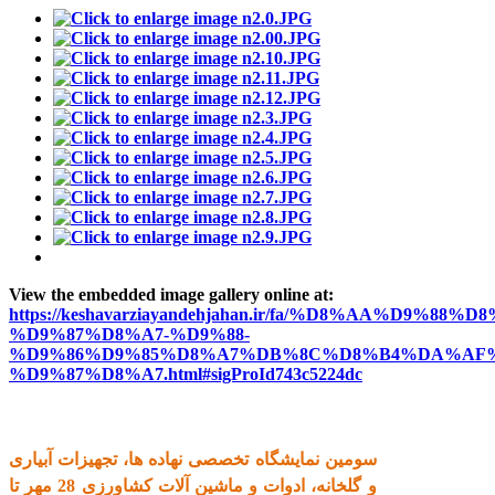
View the embedded image gallery online at:
https://keshavarziayandehjahan.ir/fa/%D8%AA%D9%88%D8
%D9%87%D8%A7-%D9%88-
%D9%86%D9%85%D8%A7%DB%8C%D8%B4%DA%AF%
%D9%87%D8%A7.html#sigProId743c5224dc
سومین نمایشگاه تخصصی نهاده ها، تجهیزات آبیاری
و گلخانه، ادوات و ماشین آلات کشاورزی 28 مهر تا