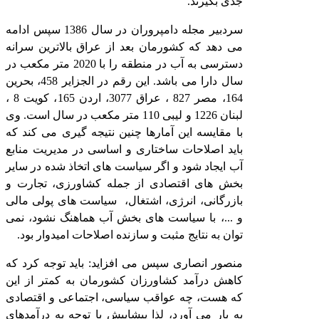
جدی بگیرند.
سردبیر مجله دامپروران در سال 1386 سپس ادامه
می دهد که کشورمان بعد از عراق بالاترین سرانه
دسترسی به آب در منطقه را با 2020 متر مکعب در
سال دارا می باشد. این رقم در الجزایر 458، بحرین
164، مصر 827 ، عراق 3077، اردن 165، کویت 8 ،
لبنان 1226 و لیبی 110 متر مکعب در سال است. وی
با مقایسه این آمارها چنین نتیجه گیری می کند که
باید اصلاحات ساختاری و اساسی در مدیریت منابع
آب ایجاد شود و اگر سیاست های اتخاذ شده در سایر
بخش های اقتصادی از جمله کشاورزی، تجارت و
بازرگانی، انرژی، اشتغال، سیاست های پولی مالی
و ...، با سیاست های بخش آب هماهنگ نشود، نمی
توان به نتایج مثبت و سازنده اصلاحات امیدوار بود.
منصور انصاری سپس می افزاید: باید توجه کرد که
کاهش درآمد کشاورزان کشورمان به کمتر از این
که هست، چه عواقب سیاسی، اجتماعی و اقتصادی
به بار می آورد، لذا پیشاپیش با توجه به درآمدهای