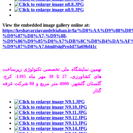
View the embedded image gallery online at:
https://keshavarziayandehjahan.ir/fa/%D8%AA%D9%88%D8
%D9%87%D8%A7-%D9%88-
%D9%86%D9%85%D8%A7%DB%8C%D8%B4%DA%AF%
%D9%87%D8%A7.html#sigProId73a69bf41c
نهمین نمایشگاه ملی تخصصی تکنولوژی زیرساخت
های کشاورزی، 27 تا 30 مهر ماه 1395- کرج-
گلستان گلشهر- 4000 متر مربع و 80 شرکت غرفه
گذار