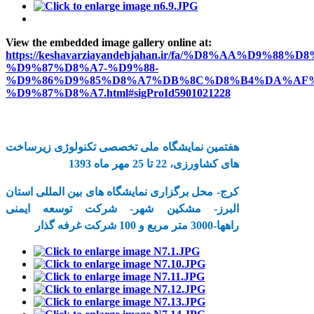
View the embedded image gallery online at:
https://keshavarziayandehjahan.ir/fa/%D8%AA%D9%88%D8
%D9%87%D8%A7-%D9%88-
%D9%86%D9%85%D8%A7%DB%8C%D8%B4%DA%AF%
%D9%87%D8%A7.html#sigProId5901021228
هفتمین نمایشگاه ملی تخصصی تکنولوژی زیرساخت
های کشاورزی، 22 تا 25 مهر ماه 1393
کرج- محل برگزاری نمایشگاه های بین المللی استان
البرز- مشکین شهر- شرکت توسعه ایمنی
راه
ها-3000 متر مربع و 100 شرکت غرفه گذار