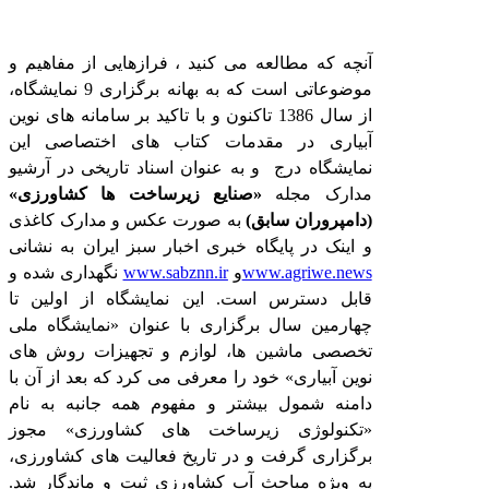
آنچه که
مطالعه می کنید ، فرازهایی از مفاهیم و
موضوعاتی است که به بهانه برگزاری 9 نمایشگاه،
از سال 1386 تاکنون و با تاکید بر سامانه های نوین
آبیاری در مقدمات کتاب های اختصاصی این
نمایشگاه درج و به عنوان اسناد تاریخی در آرشیو
مدارک مجله
«صنایع زیرساخت ها کشاورزی»
(دامپروران سابق)
به صورت عکس و مدارک کاغذی
و اینک در پایگاه خبری اخبار سبز ایران به نشانی
www.agriwe.news
و
www.sabznn.ir
نگهداری شده و
قابل دسترس است. این نمایشگاه از اولین تا
چهارمین سال برگزاری با عنوان «نمایشگاه ملی
تخصصی ماشین ها، لوازم و تجهیزات روش های
نوین آبیاری» خود را معرفی می کرد که بعد از آن با
دامنه شمول بیشتر و مفهوم همه جانبه به نام
«تکنولوژی زیرساخت های کشاورزی» مجوز
برگزاری گرفت و در تاریخ فعالیت های کشاورزی،
به ویژه مباحث آب کشاورزی ثبت و ماندگار شد.